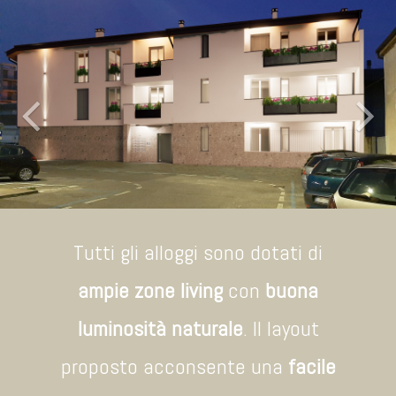
Previous
Nex
Tutti gli alloggi sono dotati di
ampie zone living
con
buona
luminosità naturale
. Il layout
proposto acconsente una
facile