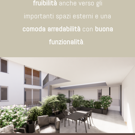
fruibilità
anche verso gli
importanti spazi esterni e una
comoda arredabilità
con
buona
funzionalità
.